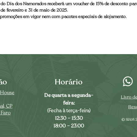
l do Dia dos Namorados receberá um voucher de 15% de desconto par
 de fevereiro e 31 de maio de 2025.
s promoções em vigor nem com pacotes especiais de alojamento.
ão
Horário
 House
De quarta a segunda-
Livro d
feira:
al, CP
Reso
(Fecha à terça-feira)
 Faro
12:30 – 15:30
© SIAM 2
18:00 – 23:00