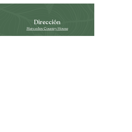
Dirección
Mercedes Country House
Lugar do Medronhal, CP 475-Z 8005-502 Faro
Portugal
Horarios
De miércoles a lunes:
(Cerrado los martes)
12:30 – 15:30
18:00 – 23:00
Libro de denuncias en línea
Resolução de Litígios
© SIAM 2025 ® all rights reserved